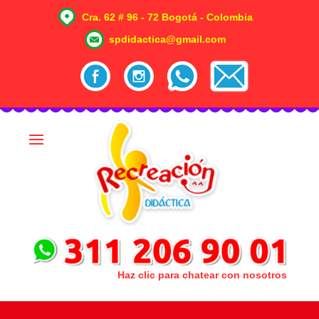
Cra. 62 # 96 - 72 Bogotá - Colombia
spdidactica@gmail.com
Haz clic para chatear con nosotros