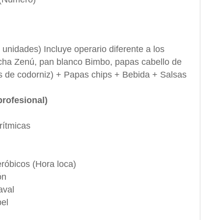
 unidades) Incluye operario diferente a los
icha Zenú, pan blanco Bimbo, papas cabello de
s de codorniz) + Papas chips + Bebida + Salsas
profesional)
rítmicas
óbicos (Hora loca)
ón
aval
pel