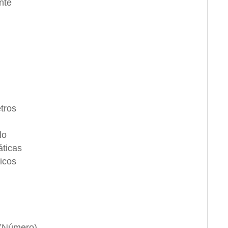
nte
tros
lo
áticas
icos
 (Número)