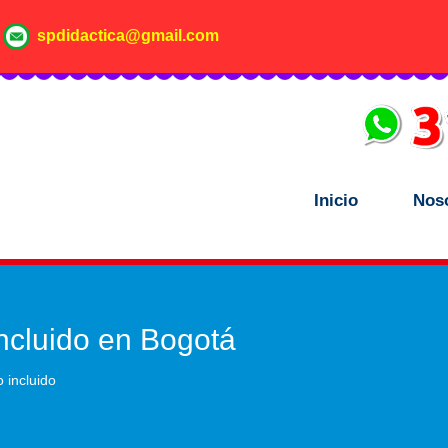
spdidactica@gmail.com
Inicio
Nos
 incluido en Bogotá
o incluido