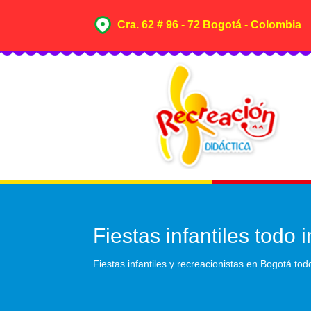
Cra. 62 # 96 - 72 Bogotá - Colombia
Fiestas infantiles todo
Fiestas infantiles y recreacionistas en Bogotá tod