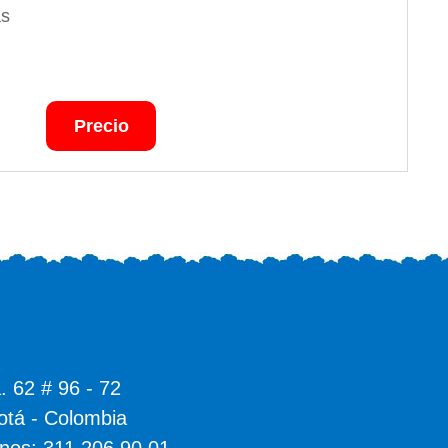
as
Precio
. 62 # 96 - 72
otá - Colombia