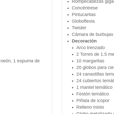
Rompecabezas giga
Concéntrese
Pintucaritas
Globoflexia
Twister
Cámara de burbujas
Decoración
Arco trenzado
2 Torres de 1.5 me
e neón, 1 espuma de
10 margaritas
20 globos para cie
24 canastillas tem
24 cubiertos temát
1 mantel temático
Festón temático
Piñata de icopor
Relleno mixto
Globo metalizado