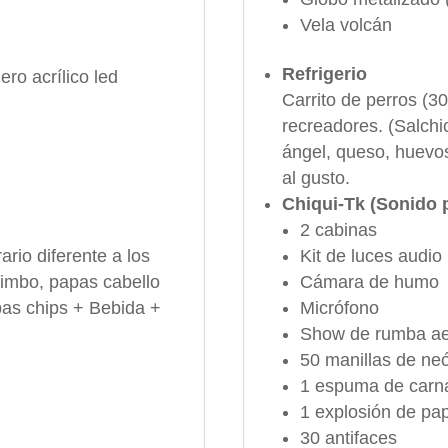
Vela volcán
Refrigerio
ro acrílico led
Carrito de perros (30
recreadores. (Salch
ángel, queso, huevo
al gusto.
Chiqui-Tk (Sonido 
2 cabinas
ario diferente a los
Kit de luces audio 
Bimbo, papas cabello
Cámara de humo
pas chips + Bebida +
Micrófono
Show de rumba aer
50 manillas de ne
1 espuma de carn
1 explosión de pa
30 antifaces